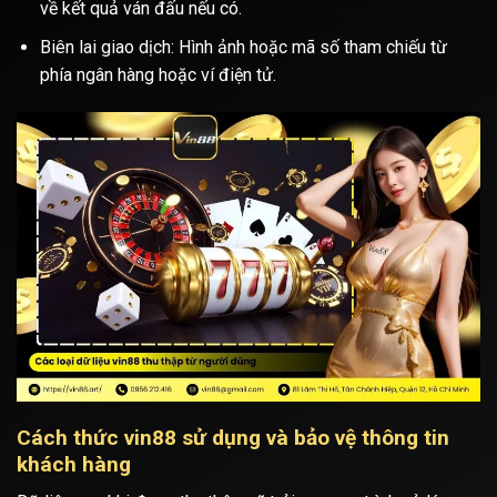
về kết quả ván đấu nếu có.
Biên lai giao dịch: Hình ảnh hoặc mã số tham chiếu từ
phía ngân hàng hoặc ví điện tử.
Cách thức vin88 sử dụng và bảo vệ thông tin
khách hàng