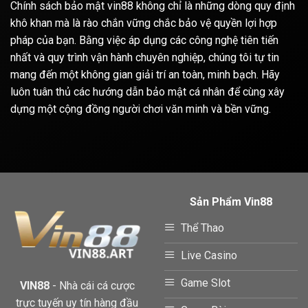
Chính sách bảo mật vin88 không chỉ là những dòng quy định
khô khan mà là rào chắn vững chắc bảo vệ quyền lợi hợp
pháp của bạn. Bằng việc áp dụng các công nghệ tiên tiến
nhất và quy trình vận hành chuyên nghiệp, chúng tôi tự tin
mang đến một không gian giải trí an toàn, minh bạch. Hãy
luôn tuân thủ các hướng dẫn bảo mật cá nhân để cùng xây
dựng một cộng đồng người chơi văn minh và bền vững.
Sản Phẩm Vin88
Thể Thao
Live Casino
Game Slot
VIN88
- Nhà cái cá cược
trực tuyến uy tín hàng đầu