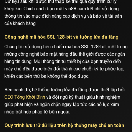
Dữ liệu sau khi được thu thập sẽ trải qua quy trình xử lý
khép kín. Chính sách bảo mật vin88 cam kết chỉ sử dụng
thông tin vào mục đích nâng cao dịch vụ và bảo vệ tài sản
của khách hàng.
Công nghệ mã hóa SSL 128-bit và tường lửa đa tầng
Chúng tôi sử dụng tiêu chuẩn mã hóa SSL 128-bit, một trong
những công nghệ bảo mật hàng đầu thế giới được các ngân
hàng tin dùng. Mọi thông tin từ thiết bị của bạn truyền đến
máy chủ đều được biến đổi thành các chuỗi ký tự phức tạp,
khiến các bên thứ ba không thể đọc được.
Bên cạnh đó, hệ thống tường lửa đa tầng được thiết lập bởi
CEO Tống Khởi Bình
và đội ngũ kỹ thuật giàu kinh nghiệm
giúp phát hiện và ngăn chặn ngay lập tức các nỗ lực xâm
nhập bất hợp pháp từ bên ngoài.
Quy trình lưu trữ dữ liệu trên hệ thống máy chủ an toàn