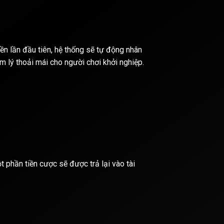
ền lần đầu tiên, hệ thống sẽ tự động nhân
 lý thoải mái cho người chơi khởi nghiệp.
 phần tiền cược sẽ được trả lại vào tài