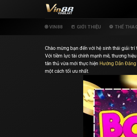
Chuyển
đến
nội
dung
🌐 VIN88
📒 GIỚI THIỆU
️⚽ THỂ THA
Chào mừng bạn đến với hệ sinh thái giải trí
Với tiềm lực tài chính mạnh mẽ, thương hiệ
tân thủ vừa mới thực hiện
Hướng Dẫn Đăng
một cách tối ưu nhất.