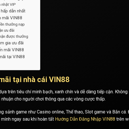
h nhật VIP
 hấp dẫn nhất
n mãi VIN88
iền thưởng nạp
ận ưu đãi
nhận được thưởng
am gia ưu đãi
yến mãi VIN88
mãi tại VIN88
mãi tại nhà cái VIN88
ựa trên tiêu chí minh bạch, xanh chín và dễ dàng tiếp cận. Không 
ợi nhuận cho người chơi thông qua các vòng cược thấp.
ng sảnh game như Casino online, Thể thao, Slot game và Bắn cá. Đ
 mình ngay sau khi hoàn tất
Hướng Dẫn Đăng Nhập VIN88
trên w