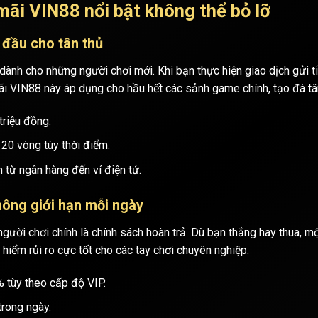
ãi VIN88 nổi bật không thể bỏ lỡ
 đầu cho tân thủ
ành cho những người chơi mới. Khi bạn thực hiện giao dịch gửi ti
ãi VIN88 này áp dụng cho hầu hết các sảnh game chính, tạo đà tâm
triệu đồng.
 20 vòng tùy thời điểm.
từ ngân hàng đến ví điện tử.
hông giới hạn mỗi ngày
ời chơi chính là chính sách hoàn trả. Dù bạn thắng hay thua, một
hiểm rủi ro cực tốt cho các tay chơi chuyên nghiệp.
% tùy theo cấp độ VIP.
trong ngày.