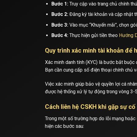
Bước 1:
Truy cập vào trang chủ chính th
Bước 2:
Đăng ký tài khoản và cập nhật t
Bước 3:
Vào mục “Khuyến mãi”, chọn gói
Bước 4:
Thực hiện gửi tiền theo
Hướng D
Quy trình xác minh tài khoản để 
Xác minh danh tính (KYC) là bước bắt buộc đ
Bạn cần cung cấp số điện thoại chính chủ và
Việc xác minh giúp bảo vệ quyền lợi cá nhân
được hệ thống xử lý tự động trong vòng 3-5
Cách liên hệ CSKH khi gặp sự c
Trong một số trường hợp do lỗi mạng hoặc c
hiện các bước sau: