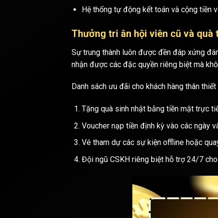
Hệ thống tự động kết toán và cộng tiền v
Thưởng tri ân hội viên cũ và quà 
Sự trung thành luôn được đền đáp xứng đán
nhận được các đặc quyền riêng biệt mà khô
Danh sách ưu đãi cho khách hàng thân thiết
Tặng quà sinh nhật bằng tiền mặt trực ti
Voucher nạp tiền định kỳ vào các ngày v
Vé tham dự các sự kiện offline hoặc quay
Đội ngũ CSKH riêng biệt hỗ trợ 24/7 cho