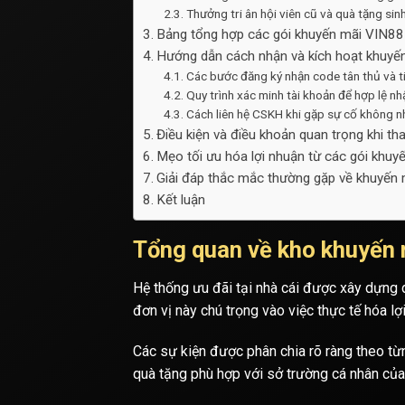
Thưởng tri ân hội viên cũ và quà tặng sin
Bảng tổng hợp các gói khuyến mãi VIN88
Hướng dẫn cách nhận và kích hoạt khuyế
Các bước đăng ký nhận code tân thủ và t
Quy trình xác minh tài khoản để hợp lệ nh
Cách liên hệ CSKH khi gặp sự cố không 
Điều kiện và điều khoản quan trọng khi th
Mẹo tối ưu hóa lợi nhuận từ các gói khu
Giải đáp thắc mắc thường gặp về khuyến 
Kết luận
Tổng quan về kho khuyến 
Hệ thống ưu đãi tại nhà cái được xây dựng d
đơn vị này chú trọng vào việc thực tế hóa l
Các sự kiện được phân chia rõ ràng theo từ
quà tặng phù hợp với sở trường cá nhân của