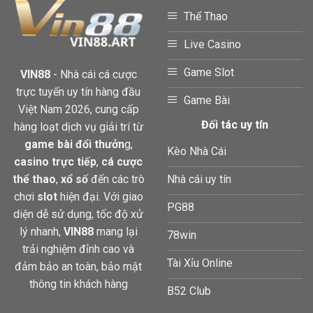
Thể Thao
Live Casino
Game Slot
VIN88
- Nhà cái cá cược
trực tuyến uy tín hàng đầu
Game Bài
Việt Nam 2026, cung cấp
Đối tác uy tín
hàng loạt dịch vụ giải trí từ
game bài đổi thưởn
g,
Kèo Nhà Cái
casino trực tiếp
,
cá cược
Nhà cái uy tín
thể thao
,
xổ số
đến các trò
chơi
slot
hiện đại. Với giao
PG88
diện dễ sử dụng, tốc độ xử
lý nhanh,
VIN88
mang lại
78win
trải nghiệm đỉnh cao và
Tài Xỉu Online
đảm bảo an toàn, bảo mật
thông tin khách hàng
B52 Club