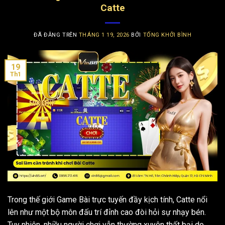
Catte
ĐÃ ĐĂNG TRÊN
THÁNG 1 19, 2026
BỞI
TỐNG KHỞI BÌNH
19
Th1
Trong thế giới Game Bài trực tuyến đầy kịch tính, Catte nổi
lên như một bộ môn đấu trí đỉnh cao đòi hỏi sự nhạy bén.
Tuy nhiên, nhiều người chơi vẫn thường xuyên thất bại do