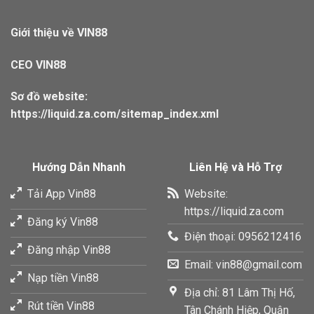
Giới thiệu về VIN88
CEO VIN88
Sơ đồ website:
https://liquid.za.com/sitemap_index.xml
Hướng Dẫn Nhanh
Liên Hệ và Hỗ Trợ
Tải App Vin88
Website:
https://liquid.za.com
Đăng ký Vin88
Điện thoại: 0956212416
Đăng nhập Vin88
Email:
vin88@gmail.com
Nạp tiền Vin88
Địa chỉ: 81 Lâm Thị Hố,
Rút tiền Vin88
Tân Chánh Hiệp, Quận