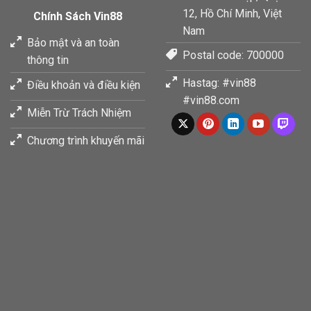
12, Hồ Chí Minh, Việt
Chính Sách Vin88
Nam
Bảo mật và an toàn
Postal code: 700000
thông tin
Hastag: #vin88
Điều khoản và điều kiện
#vin88.com
Miễn Trừ Trách Nhiệm
Chương trình khuyến mãi