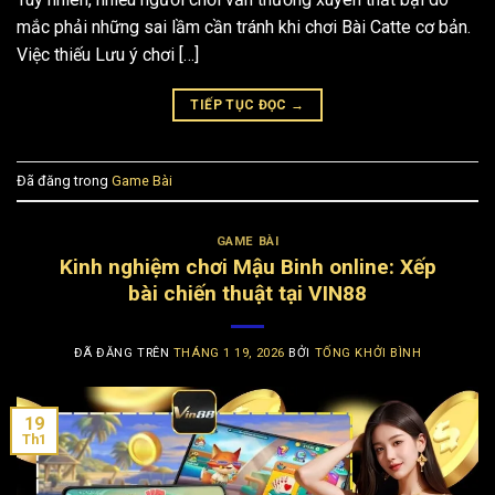
mắc phải những sai lầm cần tránh khi chơi Bài Catte cơ bản.
Việc thiếu Lưu ý chơi […]
TIẾP TỤC ĐỌC
→
Đã đăng trong
Game Bài
GAME BÀI
Kinh nghiệm chơi Mậu Binh online: Xếp
bài chiến thuật tại VIN88
ĐÃ ĐĂNG TRÊN
THÁNG 1 19, 2026
BỞI
TỐNG KHỞI BÌNH
19
Th1