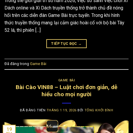
Trong thế giới giải trí số năm 2026, việc so sánh việc chơi Xì
Dách online và Xì Dách truyền thống trở thành chủ đề nóng
hổi trên các diễn đàn Game Bài trực tuyến. Trong khi hình
thức truyền thống mang lại cảm giác hoài cổ với bộ bài Tây
52 lá, thì phiên […]
TIẾP TỤC ĐỌC
→
Đã đăng trong
Game Bài
GAME BÀI
Bài Cào VIN88 – Luật chơi đơn giản, dễ
hiểu cho mọi người
ĐÃ ĐĂNG TRÊN
THÁNG 1 19, 2026
BỞI
TỐNG KHỞI BÌNH
19