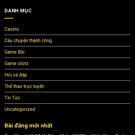
DANH MỤC
Casino
Câu chuyện thành công
Game Bài
Game slots
Hỏi và đáp
Thể thao trực tuyến
Tin Tức
Uncategorized
Bài đăng mới nhất