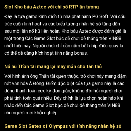
Slot Kho báu Aztec với chỉ số RTP ấn tượng
Đây là tựa game kinh điển từ nhà phát hành PG Soft. Với cấu
trúc cuộn linh hoạt và các biểu tượng nhân hệ số tăng dần
sau mỗi lần nổ hũ liên hoàn, Kho báu Aztec được đánh giá là
một trong Các Game Slot bậc dễ chơi dễ thắng trên VIN88
nhất hiện nay. Người chơi chỉ cần nắm bắt nhịp điệu quay là
có thể dễ dàng kích hoạt tính năng bonus.
Nổ hũ Thần tài mang lại may mắn cho tân thủ
Với hình ảnh ông Thần tài quen thuộc, trò chơi này mang đậm
nét văn hóa Á Đông. Điểm đặc biệt của tựa game này là các
dòng thanh toán cực kỳ đơn giản, không đòi hỏi người chơi
phải tính toán quá nhiều. Đây chính là lựa chọn hoàn hảo khi
nhắc đến Các Game Slot bậc dễ chơi dễ thắng trên VIN88
cho người mới khởi nghiệp.
Game Slot Gates of Olympus với tính năng nhân hệ số