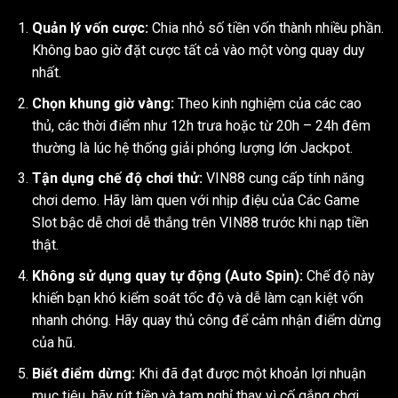
Quản lý vốn cược:
Chia nhỏ số tiền vốn thành nhiều phần.
Không bao giờ đặt cược tất cả vào một vòng quay duy
nhất.
Chọn khung giờ vàng:
Theo kinh nghiệm của các cao
thủ, các thời điểm như 12h trưa hoặc từ 20h – 24h đêm
thường là lúc hệ thống giải phóng lượng lớn Jackpot.
Tận dụng chế độ chơi thử:
VIN88 cung cấp tính năng
chơi demo. Hãy làm quen với nhịp điệu của Các Game
Slot bậc dễ chơi dễ thắng trên VIN88 trước khi nạp tiền
thật.
Không sử dụng quay tự động (Auto Spin):
Chế độ này
khiến bạn khó kiểm soát tốc độ và dễ làm cạn kiệt vốn
nhanh chóng. Hãy quay thủ công để cảm nhận điểm dừng
của hũ.
Biết điểm dừng:
Khi đã đạt được một khoản lợi nhuận
mục tiêu, hãy rút tiền và tạm nghỉ thay vì cố gắng chơi