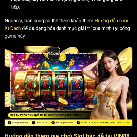
tiếp.
Ngoài ra, bạn cũng có thể tham khảo thêm
Hướng dẫn chơi
Xì Dách
để đa dạng hóa danh mục giải trí của mình tại cổng
game này.
Hướng dẫn tham gia chơi Slot bậc dễ tại VIN88