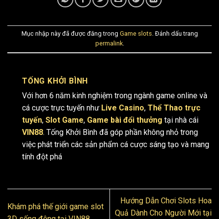
Mục nhập này đã được đăng trong
Game slots
. Đánh dấu trang
permalink
.
TỐNG KHỞI BÌNH
Với hơn 6 năm kinh nghiệm trong ngành game online và
cá cược trực tuyến như
Live Casino
,
Thể Thao trực
tuyến
,
Slot Game
,
Game bài đổi thưởng
tại nhà cái
VIN88
. Tống Khởi Bình đã góp phần không nhỏ trong
việc phát triển các sản phẩm cá cược sáng tạo và mang
tính đột phá
Hướng Dẫn Chơi Slots Hoa
Khám phá thế giới game slot
Quả Dành Cho Người Mới tại
3D sống động tại VIN88