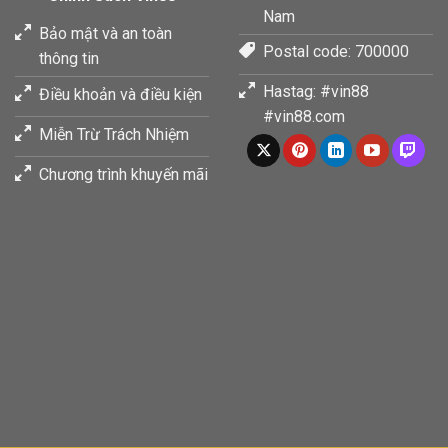
Nam
Bảo mật và an toàn
Postal code: 700000
thông tin
Hastag: #vin88
Điều khoản và điều kiện
#vin88.com
Miễn Trừ Trách Nhiệm
Chương trình khuyến mãi