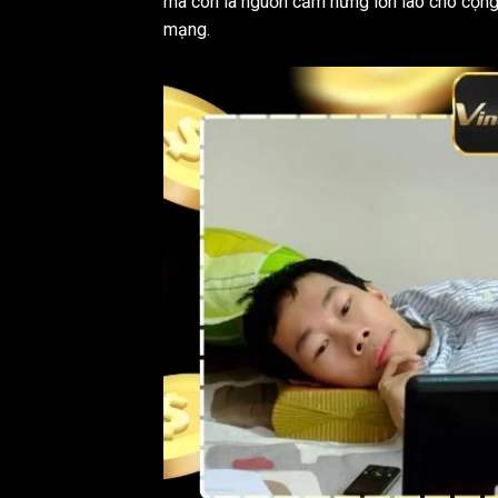
mà còn là nguồn cảm hứng lớn lao cho cộng
mạng.