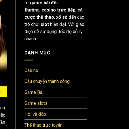
từ
game bài đổi
thưởn
g,
casino trực tiếp
,
cá
cược thể thao
,
xổ số
đến các
trò chơi
slot
hiện đại. Với giao
diện dễ sử dụng, tốc độ xử lý
nhanh
DANH MỤC
Casino
Câu chuyện thành công
Game Bài
Game slots
ảnh
Hỏi và đáp
iếc
uần
Thể thao trực tuyến