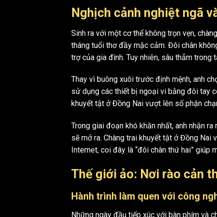
Nghịch cảnh nghiệt ngã và
Sinh ra với một cơ thể không trọn vẹn, chàn
tháng tuổi thơ đầy mặc cảm. Đôi chân không 
trợ của gia đình. Tuy nhiên, sâu thẳm trong
Thay vì buông xuôi trước định mệnh, anh ch
sử dụng các thiết bị ngoại vi bằng đôi tay c
khuyết tật ở Đồng Nai vượt lên số phận chạ
Trong giai đoạn khó khăn nhất, anh nhận ra 
sẽ mở ra. Chàng trai khuyết tật ở Đồng Nai
Internet, coi đây là “đôi chân thứ hai” giúp
Thế giới ảo: Nơi rào cản t
Hành trình làm quen với công ng
Những ngày đầu tiếp xúc với bàn phím và ch