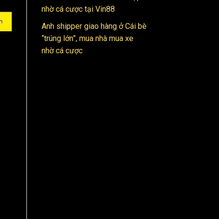
nhờ cá cược tại Vin88
Anh shipper giao hàng ở Cái bè
“trúng lớn”, mua nhà mua xe
nhờ cá cược