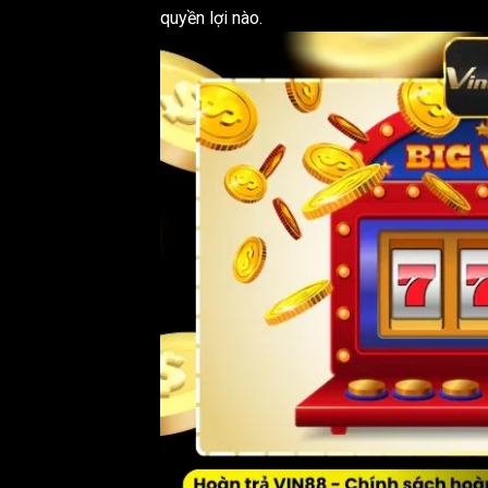
quyền lợi nào.