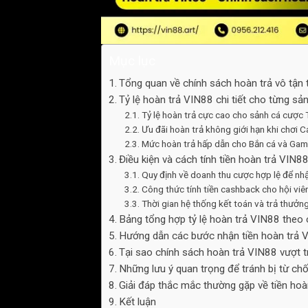
Mục lục
Tổng quan về chính sách hoàn trả vô tận 
Tỷ lệ hoàn trả VIN88 chi tiết cho từng s
Tỷ lệ hoàn trả cực cao cho sảnh cá cược 
Ưu đãi hoàn trả không giới hạn khi chơi C
Mức hoàn trả hấp dẫn cho Bắn cá và Gam
Điều kiện và cách tính tiền hoàn trả VIN8
Quy định về doanh thu cược hợp lệ để nhậ
Công thức tính tiền cashback cho hội viê
Thời gian hệ thống kết toán và trả thưởn
Bảng tổng hợp tỷ lệ hoàn trả VIN88 theo 
Hướng dẫn các bước nhận tiền hoàn trả
Tại sao chính sách hoàn trả VIN88 vượt tr
Những lưu ý quan trọng để tránh bị từ ch
Giải đáp thắc mắc thường gặp về tiền hoà
Kết luận