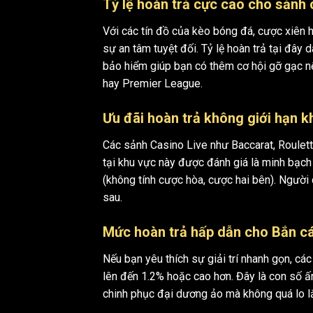
Tỷ lệ hoàn trả cực cao cho sảnh
Với các tín đồ của kèo bóng đá, cược xiên 
sự an tâm tuyệt đối. Tỷ lệ hoàn trả tại đây
bảo hiểm giúp bạn có thêm cơ hội gỡ gạc n
hay Premier League.
Ưu đãi hoàn trả không giới hạn k
Các sảnh Casino Live như Baccarat, Roulet
tại khu vực này được đánh giá là minh bạch 
(không tính cược hòa, cược hai bên). Người 
sau.
Mức hoàn trả hấp dẫn cho Bắn c
Nếu bạn yêu thích sự giải trí nhanh gọn, cá
lên đến 1.2% hoặc cao hơn. Đây là con số ấ
chinh phục đại dương ảo mà không quá lo l