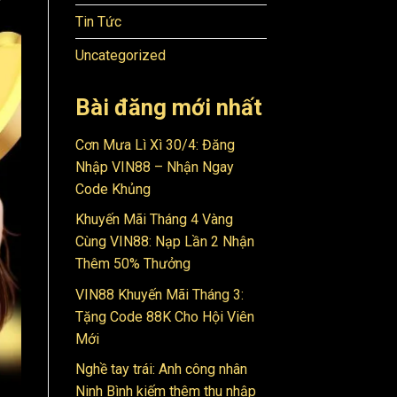
Tin Tức
Uncategorized
Bài đăng mới nhất
Cơn Mưa Lì Xì 30/4: Đăng
Nhập VIN88 – Nhận Ngay
Code Khủng
Khuyến Mãi Tháng 4 Vàng
Cùng VIN88: Nạp Lần 2 Nhận
Thêm 50% Thưởng
VIN88 Khuyến Mãi Tháng 3:
Tặng Code 88K Cho Hội Viên
Mới
Nghề tay trái: Anh công nhân
Ninh Bình kiếm thêm thu nhập