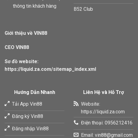
thông tin khách hàng
B52 Club
Giới thiệu về VIN88
CEO VIN88
Sơ đồ website:
https://liquid.za.com/sitemap_index.xml
Hướng Dẫn Nhanh
Liên Hệ và Hỗ Trợ
Tải App Vin88
Website:
https://liquid.za.com
Đăng ký Vin88
Điện thoại: 0956212416
Đăng nhập Vin88
Email:
vin88@gmail.com