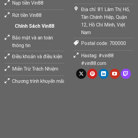
Nạp tiền Vin88
Địa chỉ: 81 Lâm Thị Hố,
Rút tiền Vin88
Tân Chánh Hiệp, Quận
12, Hồ Chí Minh, Việt
Chính Sách Vin88
Nam
Bảo mật và an toàn
Postal code: 700000
thông tin
Hastag: #vin88
Điều khoản và điều kiện
#vin88.com
Miễn Trừ Trách Nhiệm
Chương trình khuyến mãi