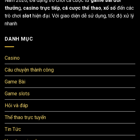
Nam 2026, Đa dạng trò chơi cá cược từ
game bài đổi
thưởn
g,
casino trực tiếp
,
cá cược thể thao
,
xổ số
đến các
trò chơi
slot
hiện đại. Với giao diện dễ sử dụng, tốc độ xử lý
nhanh
DANH MỤC
Casino
Câu chuyện thành công
Game Bài
Game slots
Hỏi và đáp
Thể thao trực tuyến
Tin Tức