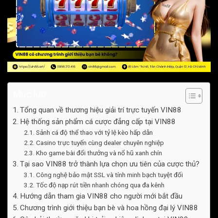
Mục lục
Tổng quan về thương hiệu giải trí trực tuyến VIN88
Hệ thống sản phẩm cá cược đẳng cấp tại VIN88
Sảnh cá độ thể thao với tỷ lệ kèo hấp dẫn
Casino trực tuyến cùng dealer chuyên nghiệp
Kho game bài đổi thưởng và nổ hũ xanh chín
Tại sao VIN88 trở thành lựa chọn ưu tiên của cược thủ?
Công nghệ bảo mật SSL và tính minh bạch tuyệt đối
Tốc độ nạp rút tiền nhanh chóng qua đa kênh
Hướng dẫn tham gia VIN88 cho người mới bắt đầu
Chương trình giới thiệu bạn bè và hoa hồng đại lý VIN88