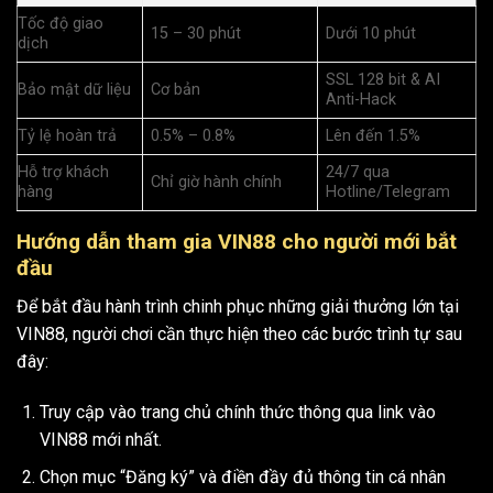
Tốc độ giao
15 – 30 phút
Dưới 10 phút
dịch
SSL 128 bit & AI
Bảo mật dữ liệu
Cơ bản
Anti-Hack
Tỷ lệ hoàn trả
0.5% – 0.8%
Lên đến 1.5%
Hỗ trợ khách
24/7 qua
Chỉ giờ hành chính
hàng
Hotline/Telegram
Hướng dẫn tham gia VIN88 cho người mới bắt
đầu
Để bắt đầu hành trình chinh phục những giải thưởng lớn tại
VIN88, người chơi cần thực hiện theo các bước trình tự sau
đây:
Truy cập vào trang chủ chính thức thông qua link vào
VIN88 mới nhất.
Chọn mục “Đăng ký” và điền đầy đủ thông tin cá nhân